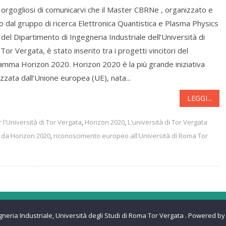
orgogliosi di comunicarvi che il Master CBRNe , organizzato e
o dal gruppo di ricerca Elettronica Quantistica e Plasma Physics
del Dipartimento di Ingegneria Industriale dell’Università di
or Vergata, è stato inserito tra i progetti vincitori del
amma Horizon 2020. Horizon 2020 è la più grande iniziativa
zzata dall’Unione europea (UE), nata...
LEGGI...
l'Università di Tor Vergata
,
Horizon 2020
,
L'università di Tor Vergata
 da Horizon 2020
,
riconoscimento europeo all'Università di Roma Tor
gneria Industriale, Università degli Studi di Roma Tor Vergata
.
Powered by