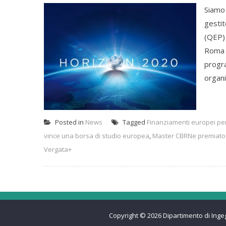
Siamo 
gestit
(QEP) 
Roma T
progr
organi
Posted in
News
Tagged
Finanziamenti europei per 
vince una borsa di studio europea
,
Master CBRNe premiato
Vergata+
Copyright © 2026
Dipartimento di Inge