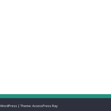
 WordPress
|
Theme:
AccessPress Ray