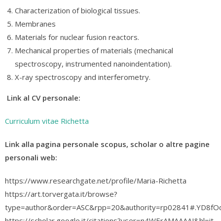
Characterization of biological tissues.
Membranes
Materials for nuclear fusion reactors.
Mechanical properties of materials (mechanical
spectroscopy, instrumented nanoindentation).
X-ray spectroscopy and interferometry.
Link al CV personale:
Curriculum vitae Richetta
Link alla pagina personale scopus, scholar o altre pagine
personali web:
https://www.researchgate.net/profile/Maria-Richetta
https://art.torvergata.it/browse?
type=author&order=ASC&rpp=20&authority=rp02841#.YD8fO
https://scholar.google.it/citations?user=n4WErAMAAAAJ&hl=it