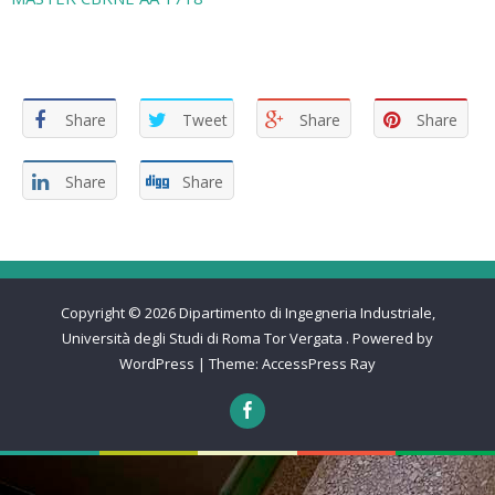
Share
Tweet
Share
Share
Share
Share
Copyright © 2026
Dipartimento di Ingegneria Industriale,
Università degli Studi di Roma Tor Vergata
.
Powered by
WordPress
|
Theme:
AccessPress Ray